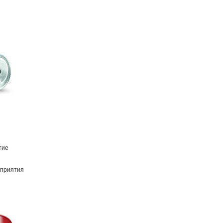
тие
дприятия