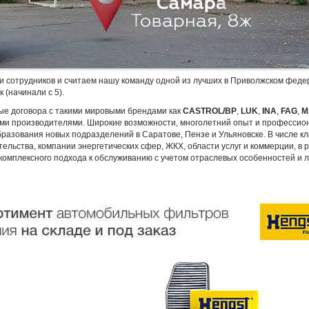
и сотрудников и считаем нашу команду одной из лучших в Приволжском фед
 (начинали с 5).
ые договора с такими мировыми брендами как
CASTROL/BP
,
LUK
,
INA
,
FAG
,
M
ыми производителями. Широкие возможности, многолетний опыт и професси
разования новых подразделений в Саратове, Пензе и Ульяновске. В числе к
ьства, компании энергетических сфер, ЖКХ, области услуг и коммерции, в р
комплексного подхода к обслуживанию с учетом отраслевых особенностей и 