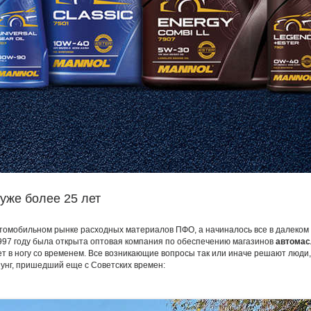
уже более 25 лет
втомобильном рынке расходных материалов ПФО, а начиналось все в далеком 
1997 году была открыта оптовая компания по обеспечению магазинов
автома
ет в ногу со временем. Все возникающие вопросы так или иначе решают люди
унг, пришедший еще с Советских времен: