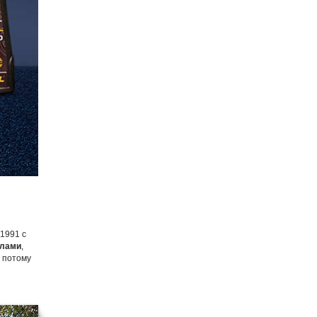
1991 с
слами
,
, потому