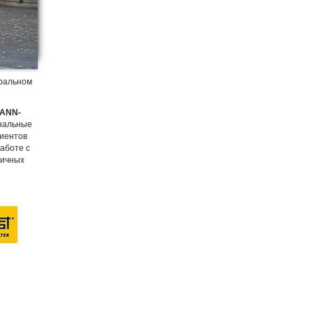
еральном
ANN-
ональные
лиентов
аботе с
личных