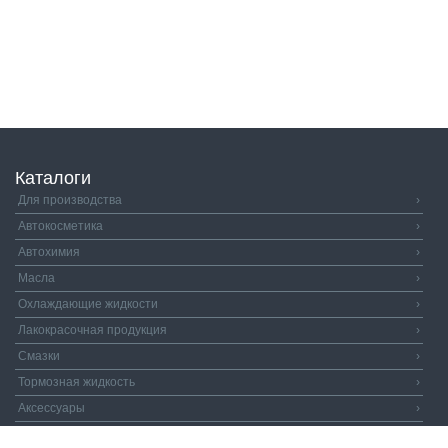
Каталоги
Для производства
›
Автокосметика
›
Автохимия
›
Масла
›
Охлаждающие жидкости
›
Лакокрасочная продукция
›
Смазки
›
Тормозная жидкость
›
Аксессуары
›
Автозапчасти
›