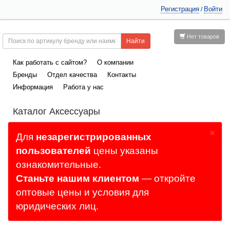
Регистрация
Войти
/
Нет товаров
Как работать с сайтом?
О компании
Бренды
Отдел качества
Контакты
Информация
Работа у нас
Каталог Аксессуары
×
Для
незарегистрированных
пользователей
цены указаны
ознакомительные.
Станьте нашим клиентом
— откройте
оптовые цены и условия для
юридических лиц.