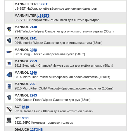
MANN-FILTER
LSSET
LS-SET Наборключей-съёмников для снятия фильтров
MANN-FILTER
LSSET9
LS-SET-9 Наборключей-съёмников для снятия фильтров
MANNOL
2140
9947 Window Wipes/ Салфетки для очистки стекол и зеркал (36шт)
MANNOL
2141
9946 Interior Wipes/ Салфетки для очистки пластика (36шт)
MANNOL
2258
9810 Saug - Block/ Универсальная губка (50шт)
MANNOL
2259
9811 Synthetic - Chamois/ Искуст замша для мойки и полир (50шт)
MANNOL
2260
9814 MicroFiber Polish/ Микрофазерная полир салфетка (150шт)
MANNOL
2261
9815 MicroFiber Cloth/ Микрофибра очищающая салфетка (150шт)
MANNOL
2263
9948 Ocean Fresh Wipes/ Салфетки для рук (36шт)
SCT
9310
9310 Grease Gun / Шприц для консистентной смазки
SCT
9321
9321 26PC Комплект торцевых головок
DIALUCH
12TONS