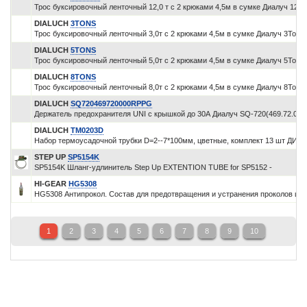
Трос буксировочный ленточный 12,0 т с 2 крюками 4,5м в сумке Диалуч 12T
DIALUCH
3TONS
Трос буксировочный ленточный 3,0т с 2 крюками 4,5м в сумке Диалуч 3Tons
DIALUCH
5TONS
Трос буксировочный ленточный 5,0т с 2 крюками 4,5м в сумке Диалуч 5Tons
DIALUCH
8TONS
Трос буксировочный ленточный 8,0т с 2 крюками 4,5м в сумке Диалуч 8Tons
DIALUCH
SQ720469720000RPPG
Держатель предохранителя UNI с крышкой до 30А Диалуч SQ-720(469.72.00.
DIALUCH
TM0203D
Набор термоусадочной трубки D=2--7*100мм, цветные, комплект 13 шт ДИ
STEP UP
SP5154K
SP5154K Шланг-удлинитель Step Up EXTENTION TUBE for SP5152 -
HI-GEAR
HG5308
HG5308 Антипрокол. Состав для предотвращения и устранения проколов ши
1
2
3
4
5
6
7
8
9
10