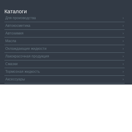
Каталоги
Для производства
›
Автокосметика
›
Автохимия
›
Масла
›
Охлаждающие жидкости
›
Лакокрасочная продукция
›
Смазки
›
Тормозная жидкость
›
Аксессуары
›
Автозапчасти
›
Распродажа
›
Валдай и Компания
© 2026. Все права защищены.
Политика
конфиденциальности.
Пользовательское соглашение.