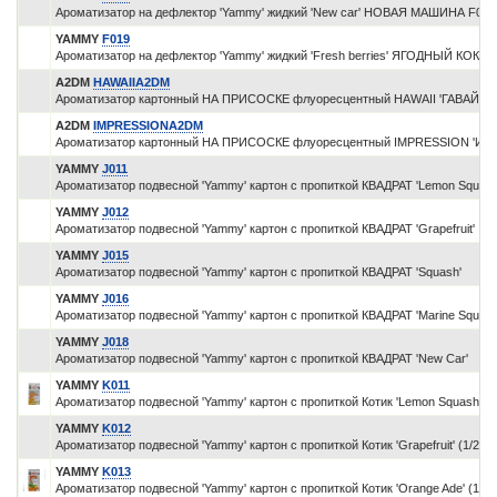
Ароматизатор на дефлектор 'Yammy' жидкий 'New car' НОВАЯ МАШИНА F018
YAMMY
F019
Ароматизатор на дефлектор 'Yammy' жидкий 'Fresh berries' ЯГОДНЫЙ КОКТ
A2DM
HAWAIIA2DM
Ароматизатор картонный НА ПРИСОСКЕ флуоресцентный HAWAII 'ГАВАЙИ'
A2DM
IMPRESSIONA2DM
Ароматизатор картонный НА ПРИСОСКЕ флуоресцентный IMPRESSION 'И
YAMMY
J011
Ароматизатор подвесной 'Yammy' картон с пропиткой КВАДРАТ 'Lemon Squash
YAMMY
J012
Ароматизатор подвесной 'Yammy' картон с пропиткой КВАДРАТ 'Grapefruit'
YAMMY
J015
Ароматизатор подвесной 'Yammy' картон с пропиткой КВАДРАТ 'Squash'
YAMMY
J016
Ароматизатор подвесной 'Yammy' картон с пропиткой КВАДРАТ 'Marine Squash
YAMMY
J018
Ароматизатор подвесной 'Yammy' картон с пропиткой КВАДРАТ 'New Car'
YAMMY
K011
Ароматизатор подвесной 'Yammy' картон с пропиткой Котик 'Lemon Squash' (1
YAMMY
K012
Ароматизатор подвесной 'Yammy' картон с пропиткой Котик 'Grapefruit' (1/200)
YAMMY
K013
Ароматизатор подвесной 'Yammy' картон с пропиткой Котик 'Orange Ade' (1/20