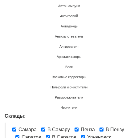
Автошампуни
Антигравий
Антидождь
Антизапотеватель
Антиреагент
Ароматизаторы
Воск
Восковые корректоры
Полироли и очистители
Размораживатели
Чернители
Склады:
Самара
В Самару
Пенза
В Пензу
Саратов
В Саратов
Ульяновск