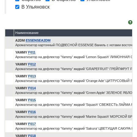
В Ульяновск
Наименование
A2DM
ESSENSEA2DM
Ароматизатор картонный ПОДВЕСНОЙ ESSENSE Ваниль с нотами восточны
YAMMY
F011
Ароматизатор на дефлектор 'Yammy' жидкий 'Lemon Squash' ЛИМОННАЯ С
YAMMY
F012
Ароматизатор на дефлектор 'Yammy' жидкий 'GRAPEFRUIT' ГРЕЙПФРУТ F01
YAMMY
F013
Ароматизатор на дефлектор 'Yammy' жидкий 'Orange Ade' ЦИТРУСОВЫЙ F01
YAMMY
F014
Ароматизатор на дефлектор 'Yammy' жидкий 'Green Apple' ЗЕЛЕНОЕ ЯБЛОКО
YAMMY
F015
Ароматизатор на дефлектор 'Yammy' жидкий 'Squash' СВЕЖЕСТЬ ЛАЙМА F0
YAMMY
F016
Ароматизатор на дефлектор 'Yammy' жидкий 'Marine Squash' МОРСКОЙ БРИЗ
YAMMY
F017
Ароматизатор на дефлектор 'Yammy' жидкий 'Sakura' ЦВЕТУЩАЯ САКУРА F0
YAMMY
F018