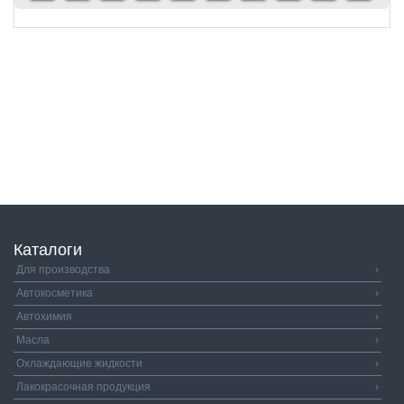
Каталоги
Для производства
›
Автокосметика
›
Автохимия
›
Масла
›
Охлаждающие жидкости
›
Лакокрасочная продукция
›