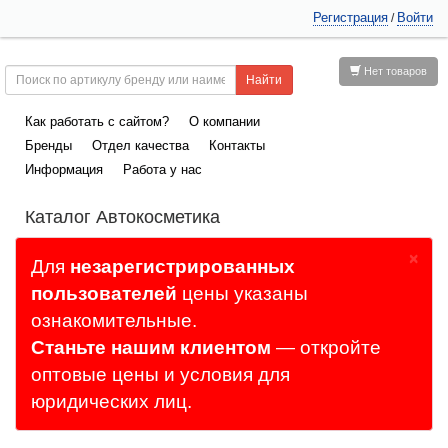
Регистрация
Войти
/
Нет товаров
Как работать с сайтом?
О компании
Бренды
Отдел качества
Контакты
Информация
Работа у нас
Каталог Автокосметика
×
Для
незарегистрированных
пользователей
цены указаны
ознакомительные.
Станьте нашим клиентом
— откройте
оптовые цены и условия для
юридических лиц.