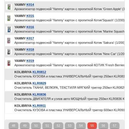
YAMMY
K014
Ароматизатор подвесной 'Yammy' картон с пропиткой Котик 'Green Apple' (1/2
YAMMY
K015
Ароматизатор подвесной 'Yammy' картон с пропиткой Котик'Squash' (1/200)
YAMMY
K016
Ароматизатор подвесной 'Yammy' картон с пропиткой Котик 'Marine Squash' (1
YAMMY
K017
Ароматизатор подвесной 'Yammy' картон с пропиткой Котик 'Sakura' (1/200)
YAMMY
K018
Ароматизатор подвесной 'Yammy' картон с пропиткой Котик 'New Car' (1/200)
YAMMY
K019
Ароматизатор подвесной 'Yammy' картон с пропиткой КОТИК 'Fresh Berries' (1
KOLIBRIYA
KLR0812
Очиститель КУЗОВА и пластика УНИВЕРСАЛЬНЫЙ триггер 250мл KLR0812 K
KOLIBRIYA
KLR0829
Очиститель ТКАНИ, ВЕЛЮРА, ТЕКСТИЛЯ МЯГКИЙ триггер 250мл KLR0829 K
KOLIBRIYA
KLR0836
Очиститель ДВИГАТЕЛЯ и узлов авто МОЩНЫЙ триггер 250мл KLR0836 KOL
KOLIBRIYA
KLR0911
Очиститель КУЗОВА и пластика УНИВЕРСАЛЬНЫЙ триггер 600мл KLR0911 K
48
49
50
51
52
53
54
55
56
57