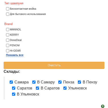
Тип шампуня
Бесконтактная мойка
Для бытового использования
Brand
MANNOL
KERRY
DoneDeal
FENOM
Hi-GEAR
Показать все
Очистить
Склады:
Самара
В Самару
Пенза
В Пензу
Саратов
В Саратов
Ульяновск
В Ульяновск