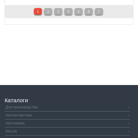
1
2
3
4
5
6
7
Каталоги
Для производства
›
Автокосметика
›
Автохимия
›
Масла
›