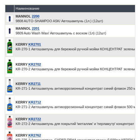
Наименование
MANNOL
2200
9808 AUTO-SHAMPOO ASK/ Автошампунь (1л.) (12шт)
MANNOL
2201
9809 Auto Wash Wax/ Автошампунь с воском (1л) (12шт)
KERRY
KR2701
KR-270-1 Автошампунь для бережной ручной мойки КОНЦЕНТРАТ зеленый ф
KERRY
KR2702
KR-270-2 Автошампунь для бережной ручной мойки КОНЦЕНТРАТ зеленый ф
KERRY
KR2711
KR-271-1 Автошампунь антикоррозионный концентрат синий флакон 250 мл
KERRY
KR2712
KR-271-2 Автошампунь антикоррозионный концентрат синий флакон 500 мл
KERRY
KR2722
KR-272-2 Автошампунь для покрытий 'металлик' и 'перламутр' концентрат к
KERRY
KR2762