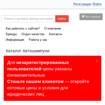
Регистрация
Войти
/
Нет товаров
Как работать с сайтом?
О компании
Бренды
Отдел качества
Контакты
Информация
Работа у нас
Каталог Автошампуни
×
Для
незарегистрированных
пользователей
цены указаны
ознакомительные.
Станьте нашим клиентом
— откройте
оптовые цены и условия для
юридических лиц.