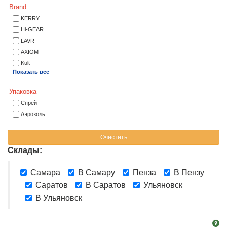
Brand
KERRY
Hi-GEAR
LAVR
AXIOM
Kult
Показать все
Упаковка
Спрей
Аэрозоль
Очистить
Склады:
Самара
В Самару
Пенза
В Пензу
Саратов
В Саратов
Ульяновск
В Ульяновск