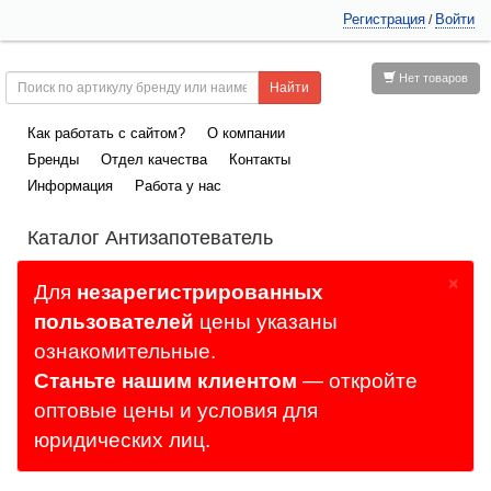
Регистрация
Войти
/
Нет товаров
Как работать с сайтом?
О компании
Бренды
Отдел качества
Контакты
Информация
Работа у нас
Каталог Антизапотеватель
×
Для
незарегистрированных
пользователей
цены указаны
ознакомительные.
Станьте нашим клиентом
— откройте
оптовые цены и условия для
юридических лиц.