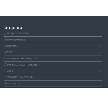
Каталоги
Для производства
›
Автокосметика
›
Автохимия
›
Масла
›
Охлаждающие жидкости
›
Лакокрасочная продукция
›
Смазки
›
Тормозная жидкость
›
Аксессуары
›
Автозапчасти
›
Распродажа
›