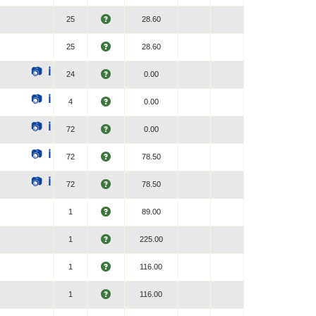
25
28.60
25
28.60
📷
ℹ
24
0.00
📷
ℹ
4
0.00
📷
ℹ
72
0.00
📷
ℹ
72
78.50
📷
ℹ
72
78.50
1
89.00
1
225.00
1
116.00
1
116.00