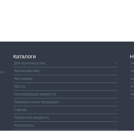
Каталоги
Н
Для производства
›
Л
Автокосметика
›
А
и и
Автохимия
›
Б
Масла
›
К
Охлаждающие жидкости
›
Н
Лакокрасочная продукция
›
Смазки
›
Тормозная жидкость
›
Аксессуары
›
Автозапчасти
›