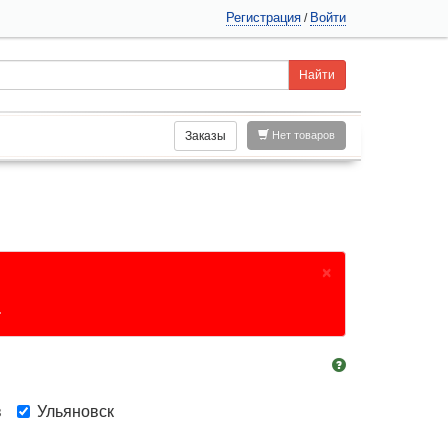
Регистрация
Войти
/
Заказы
Нет товаров
×
.
в
Ульяновск