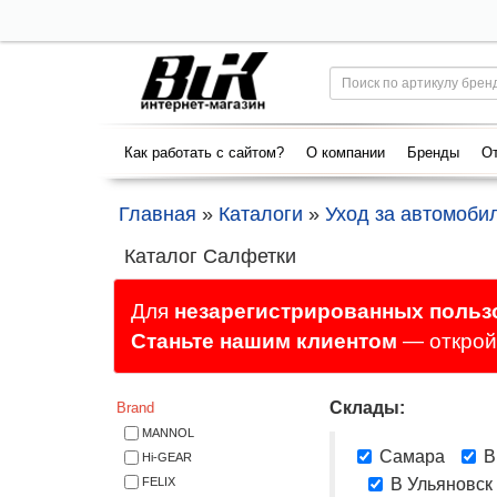
Как работать с сайтом?
О компании
Бренды
От
Главная
»
Каталоги
»
Уход за автомоби
Каталог Салфетки
Для
незарегистрированных польз
Станьте нашим клиентом
— откройт
Склады:
Brand
MANNOL
Самара
В
Hi-GEAR
FELIX
В Ульяновск