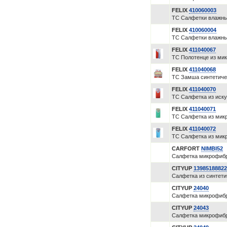
FELIX
410060003
ТС Салфетки влажные
FELIX
410060004
ТС Салфетки влажные
FELIX
411040067
ТС Полотенце из мик
FELIX
411040068
ТС Замша синтетичес
FELIX
411040070
ТС Салфетка из иску
FELIX
411040071
ТС Салфетка из мик
FELIX
411040072
ТС Салфетка из микр
CARFORT
NIMBI52
Салфетка микрофибр
CITYUP
13985188822
Салфетка из синтети
CITYUP
24040
Салфетка микрофибр
CITYUP
24043
Салфетка микрофибр