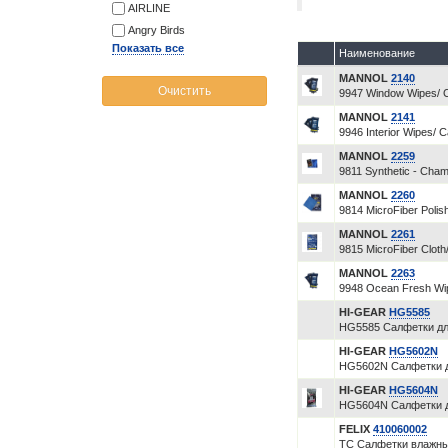
AIRLINE
Angry Birds
Показать все
Наименование
MANNOL
2140
Очистить
9947 Window Wipes/ 
MANNOL
2141
9946 Interior Wipes/
MANNOL
2259
9811 Synthetic - Cha
MANNOL
2260
9814 MicroFiber Poli
MANNOL
2261
9815 MicroFiber Clo
MANNOL
2263
9948 Ocean Fresh Wi
HI-GEAR
HG5585
HG5585 Салфетки дл
HI-GEAR
HG5602N
HG5602N Салфетки д
HI-GEAR
HG5604N
HG5604N Салфетки д
FELIX
410060002
ТС Салфетки влажные