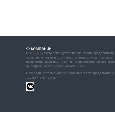
О компании
ООО «ВиК» специализируется на снабжении предприятий,
сервисов, оптовых и розничных точек продаж автомаслами,
автохимией, автокосметикой, автозапчастями, автосмазкам
фильтрами на все модели автомобилей.
Присоединяйтесь к нам в социальных сетях, предлагайте и
задавайте вопросы: