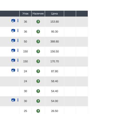
Упак
Наличие
Цена
📷
ℹ
36
153.80
📷
ℹ
36
95.30
📷
ℹ
50
388.80
📷
ℹ
150
156.50
📷
ℹ
150
170.70
📷
ℹ
24
87.80
24
58.40
30
54.40
📷
ℹ
30
54.00
25
26.50