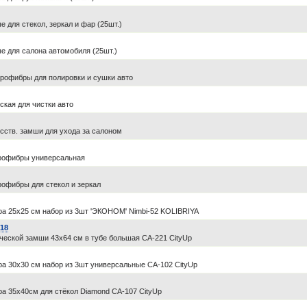
 для стекол, зеркал и фар (25шт.)
 для салона автомобиля (25шт.)
рофибры для полировки и сушки авто
кая для чистки авто
сств. замши для ухода за салоном
рофибры универсальная
офибры для стекол и зеркал
а 25х25 см набор из 3шт 'ЭКОНОМ' Nimbi-52 KOLIBRIYA
18
ческой замши 43х64 см в тубе большая CA-221 CityUp
а 30х30 см набор из 3шт универсальные CA-102 CityUp
а 35х40см для стёкол Diamond CA-107 CityUp