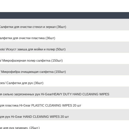
Салфетки для очистки стекол и зеркал (36шт)
 Салфетки для очистки пластика (36шт)
mois/ Искуст замша для мойки и полир (50шт)
sh/ Микрофазерная полир салфетка (150шт)
th/ Микрофибра очищающая салфетка (150шт)
pes/ Салфетки для рук (36шт)
я сильно загрязненных рук Hi-GearHEAVY DUTY HAND CLEANING WIPES
ля пластика Hi-Gear PLASTIC CLEANING WIPES 20 шт
ля рук Hi-Gear HAND CLEANING WIPES 20 шт
 для рук гигиенич. (25шт.)