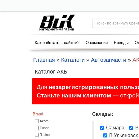
Как работать с сайтом?
О компании
Бренды
От
Главная
»
Каталоги
»
Автозапчасти
»
А
Каталог АКБ
Для
незарегистрированных польз
Станьте нашим клиентом
— откройт
Склады:
Brand
Akom
Самара
В
Tubor
R-Line
В Ульяновск