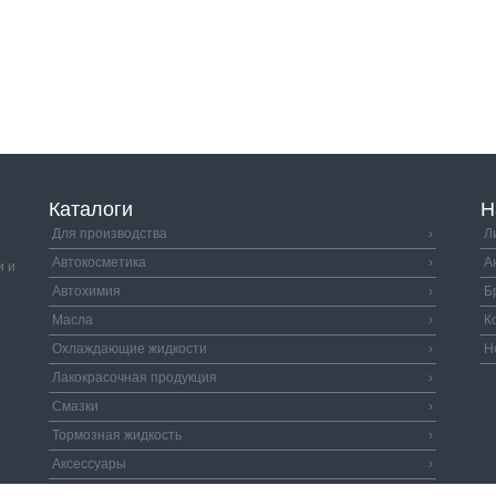
Каталоги
Н
Для производства
›
Л
Автокосметика
›
А
и и
Автохимия
›
Б
Масла
›
К
Охлаждающие жидкости
›
Н
Лакокрасочная продукция
›
Смазки
›
Тормозная жидкость
›
Аксессуары
›
Автозапчасти
›