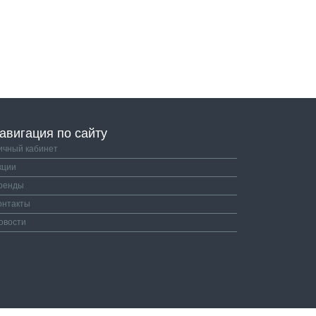
авигация по сайту
ичный кабинет
кции
ренды
онтакты
овости