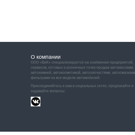
О компании
ООО «ВиК» специализируется на снабжении предприятий,
сервисов, оптовых и розничных точек продаж автомаслами,
автохимией, автокосметикой, автозапчастями, автосмазкам
фильтрами на все модели автомобилей.
Присоединяйтесь к нам в социальных сетях, предлагайте и
задавайте вопросы: