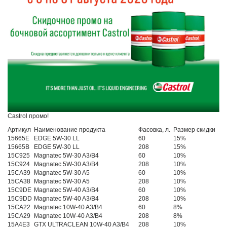
Castrol промо!
Артикул
Наименование продукта
Фасовка, л.
Размер скидки
15665E
EDGE 5W-30 LL
60
15%
15665B
EDGE 5W-30 LL
208
15%
15C925
Magnatec 5W-30 A3/B4
60
10%
15C924
Magnatec 5W-30 A3/B4
208
10%
15CA39
Magnatec 5W-30 A5
60
10%
15CA38
Magnatec 5W-30 A5
208
10%
15C9DE
Magnatec 5W-40 A3/B4
60
10%
15C9DD
Magnatec 5W-40 A3/B4
208
10%
15CA22
Magnatec 10W-40 A3/B4
60
8%
15CA29
Magnatec 10W-40 A3/B4
208
8%
15A4E3
GTX ULTRACLEAN 10W-40 A3/B4
208
10%