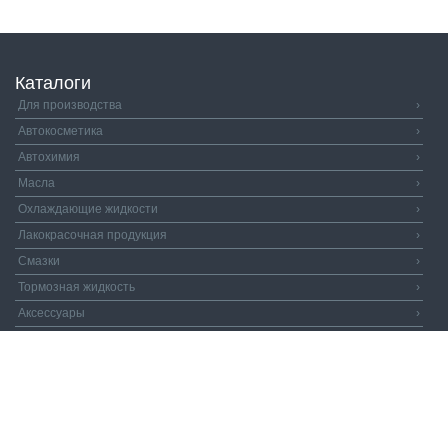
Каталоги
Для производства
›
Автокосметика
›
Автохимия
›
Масла
›
Охлаждающие жидкости
›
Лакокрасочная продукция
›
Смазки
›
Тормозная жидкость
›
Аксессуары
›
Автозапчасти
›
Распродажа
›
Валдай и Компания
© 2026. Все права защищены.
Политика