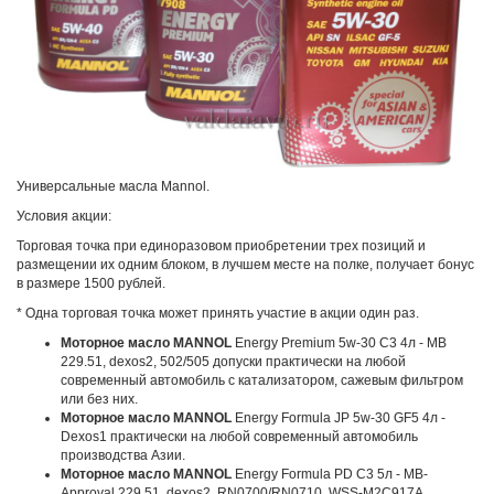
Универсальные масла Mannol.
Условия акции:
Торговая точка при единоразовом приобретении трех позиций и
размещении их одним блоком, в лучшем месте на полке, получает бонус
в размере 1500 рублей.
* Одна торговая точка может принять участие в акции один раз.
Моторное масло MANNOL
Energy Premium 5w-30 C3 4л - MB
229.51, dexos2, 502/505 допуски практически на любой
современный автомобиль с катализатором, сажевым фильтром
или без них.
Моторное масло MANNOL
Energy Formula JP 5w-30 GF5 4л -
Dexos1 практически на любой современный автомобиль
производства Азии.
Моторное масло MANNOL
Energy Formula PD C3 5л - MB-
Approval 229.51, dexos2, RN0700/RN0710, WSS-M2C917A,