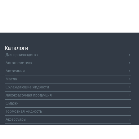
Каталоги
Для производства
›
Автокосметика
›
Автохимия
›
Масла
›
Охлаждающие жидкости
›
Лакокрасочная продукция
›
Смазки
›
Тормозная жидкость
›
Аксессуары
›
Автозапчасти
›
Распродажа
›