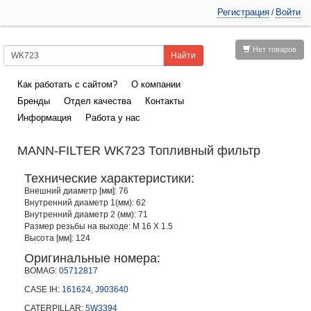
Регистрация
Войти
/
Нет товаров
Как работать с сайтом?
О компании
Бренды
Отдел качества
Контакты
Информация
Работа у нас
MANN-FILTER WK723 Топливный фильтр
Технические характеристики:
Внешний диаметр [мм]: 76
Внутренний диаметр 1(мм): 62
Внутренний диаметр 2 (мм): 71
Размер резьбы на выходе: M 16 X 1.5
Высота [мм]: 124
Оригинальные номера:
BOMAG:
05712817
CASE IH:
161624
,
J903640
CATERPILLAR:
5W3394