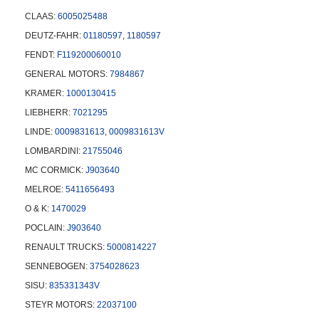
CLAAS:
6005025488
DEUTZ-FAHR:
01180597
,
1180597
FENDT:
F119200060010
GENERAL MOTORS:
7984867
KRAMER:
1000130415
LIEBHERR:
7021295
LINDE:
0009831613
,
0009831613V
LOMBARDINI:
21755046
MC CORMICK:
J903640
MELROE:
5411656493
O & K:
1470029
POCLAIN:
J903640
RENAULT TRUCKS:
5000814227
SENNEBOGEN:
3754028623
SISU:
835331343V
STEYR MOTORS:
22037100