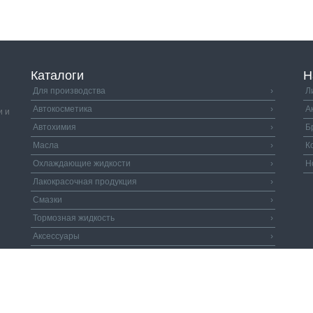
Каталоги
Н
Для производства
›
Л
Автокосметика
›
А
и и
Автохимия
›
Б
Масла
›
К
Охлаждающие жидкости
›
Н
Лакокрасочная продукция
›
Смазки
›
Тормозная жидкость
›
Аксессуары
›
Автозапчасти
›
Распродажа
›