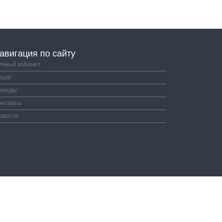
авигация по сайту
ичный кабинет
кции
ренды
онтакты
овости