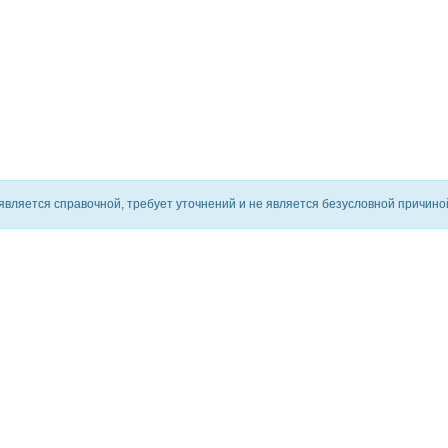
ляется справочной, требует уточнений и не является безусловной причиной