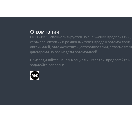
О компании
ООО «ВиК» специализируется на снабжении предприятий,
сервисов, оптовых и розничных точек продаж автомаслами,
автохимией, автокосметикой, автозапчастями, автосмазкам
фильтрами на все модели автомобилей.
Присоединяйтесь к нам в социальных сетях, предлагайте и
задавайте вопросы: