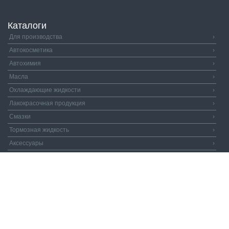
Каталоги
Для производства
›
Автокосметика
›
Автохимия
›
Масла
›
Охлаждающие жидкости
›
Лакокрасочная продукция
›
Смазки
›
Тормозная жидкость
›
Аксессуары
›
Автозапчасти
›
Распродажа
›
Валдай и Компания
© 2026. Все права защищены.
Политика
конфиденциальности.
Пользовательское соглашение.