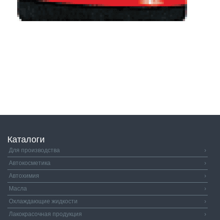
Каталоги
Для производства
›
Автокосметика
›
Автохимия
›
Масла
›
Охлаждающие жидкости
›
Лакокрасочная продукция
›