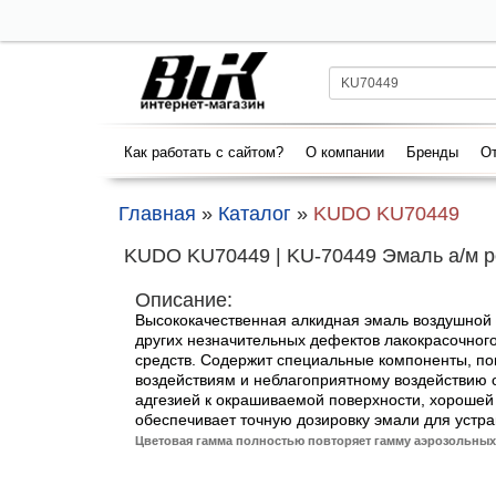
Как работать с сайтом?
О компании
Бренды
От
Главная
»
Каталог
»
KUDO KU70449
KUDO KU70449 | KU-70449 Эмаль а/м р
Описание:
Высококачественная алкидная эмаль воздушной 
других незначительных дефектов лакокрасочного
средств. Содержит специальные компоненты, п
воздействиям и неблагоприятному воздействию
адгезией к окрашиваемой поверхности, хорошей 
обеспечивает точную дозировку эмали для устр
Цветовая гамма полностью повторяет гамму аэрозольны