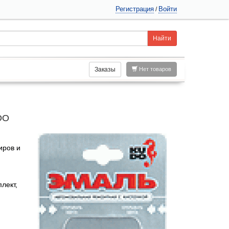
Регистрация
Войти
/
Заказы
Нет товаров
DO
иров и
лект,