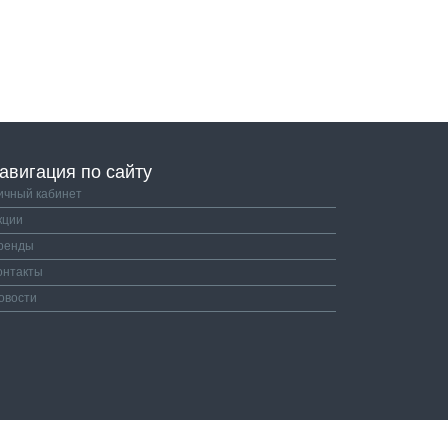
авигация по сайту
ичный кабинет
кции
ренды
онтакты
овости