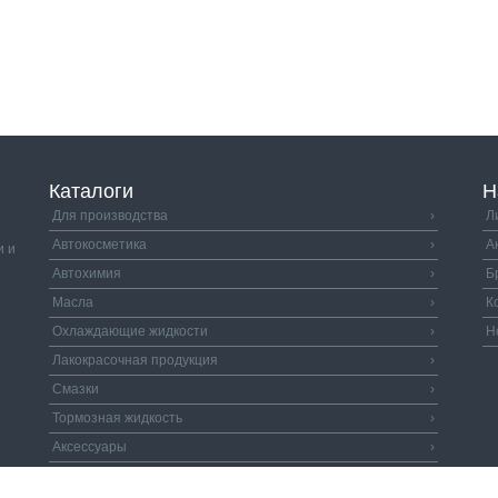
Каталоги
Н
Для производства
›
Л
Автокосметика
›
А
и и
Автохимия
›
Б
Масла
›
К
Охлаждающие жидкости
›
Н
Лакокрасочная продукция
›
Смазки
›
Тормозная жидкость
›
Аксессуары
›
Автозапчасти
›