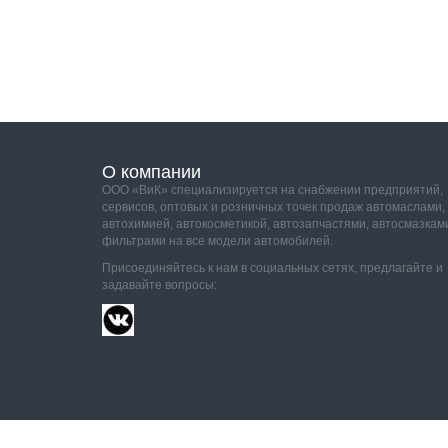
О компании
ООО «ВиК» специализируется на снабжении предприятий,
сервисов, оптовых и розничных точек продаж автомаслами,
автохимией, автокосметикой, автозапчастями, автосмазкам
фильтрами на все модели автомобилей.
Присоединяйтесь к нам в социальных сетях, предлагайте и
задавайте вопросы: