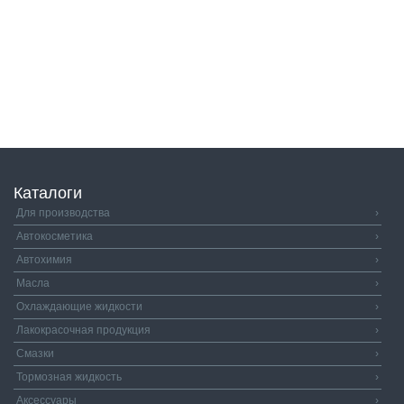
Каталоги
Для производства
›
Автокосметика
›
Автохимия
›
Масла
›
Охлаждающие жидкости
›
Лакокрасочная продукция
›
Смазки
›
Тормозная жидкость
›
Аксессуары
›