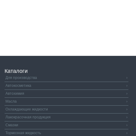
Каталоги
Для производства
›
Автокосметика
›
Автохимия
›
Масла
›
Охлаждающие жидкости
›
Лакокрасочная продукция
›
Смазки
›
Тормозная жидкость
›