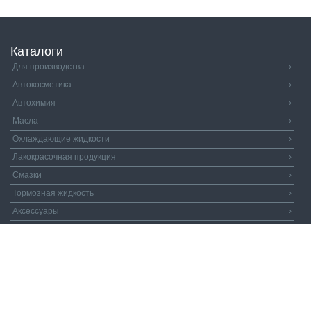
Каталоги
Для производства
›
Автокосметика
›
Автохимия
›
Масла
›
Охлаждающие жидкости
›
Лакокрасочная продукция
›
Смазки
›
Тормозная жидкость
›
Аксессуары
›
Автозапчасти
›
Распродажа
›
Валдай и Компания
© 2026. Все права защищены.
Политика