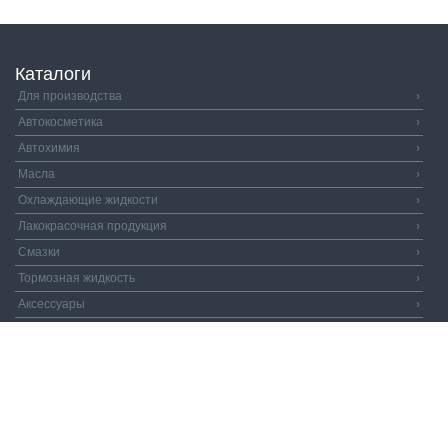
Каталоги
Для производства
›
Автокосметика
›
Автохимия
›
Масла
›
Охлаждающие жидкости
›
Лакокрасочная продукция
›
Смазки
›
Тормозная жидкость
›
Аксессуары
›
Автозапчасти
›
Распродажа
›
Валдай и Компания
© 2026. Все права защищены.
Политика