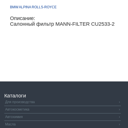
BMW
ALPINA
ROLLS-ROYCE
Описание:
Салонный фильтр MANN-FILTER CU2533-2
Каталоги
Для производства
›
Автокосметика
›
Автохимия
›
Масла
›