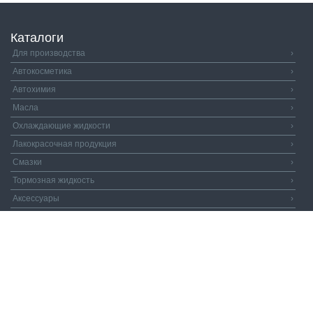
Каталоги
Для производства
›
Автокосметика
›
Автохимия
›
Масла
›
Охлаждающие жидкости
›
Лакокрасочная продукция
›
Смазки
›
Тормозная жидкость
›
Аксессуары
›
Автозапчасти
›
Распродажа
›
Валдай и Компания
© 2026. Все права защищены.
Политика
конфиденциальности.
Пользовательское соглашение.