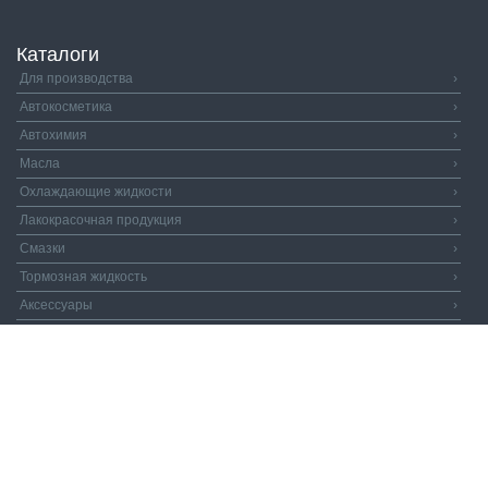
Каталоги
Для производства
›
Автокосметика
›
Автохимия
›
Масла
›
Охлаждающие жидкости
›
Лакокрасочная продукция
›
Смазки
›
Тормозная жидкость
›
Аксессуары
›
Автозапчасти
›
Распродажа
›
Валдай и Компания
© 2026. Все права защищены.
Политика
конфиденциальности.
Пользовательское соглашение.