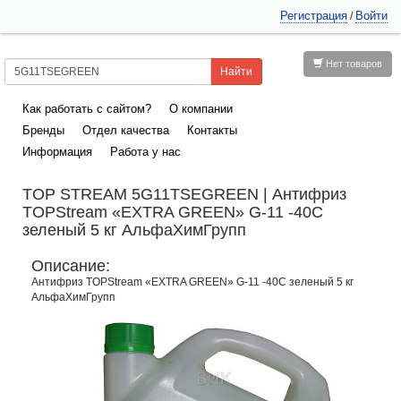
Регистрация
Войти
/
Нет товаров
Как работать с сайтом?
О компании
Бренды
Отдел качества
Контакты
Информация
Работа у нас
TOP STREAM 5G11TSEGREEN | Антифриз
TOPStream «EXTRA GREEN» G-11 -40С
зеленый 5 кг АльфаХимГрупп
Описание:
Антифриз TOPStream «EXTRA GREEN» G-11 -40С зеленый 5 кг
АльфаХимГрупп