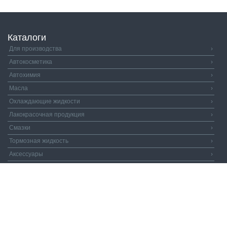
Каталоги
Для производства
›
Автокосметика
›
Автохимия
›
Масла
›
Охлаждающие жидкости
›
Лакокрасочная продукция
›
Смазки
›
Тормозная жидкость
›
Аксессуары
›
Автозапчасти
›
Распродажа
›
Валдай и Компания
© 2026. Все права защищены.
Политика