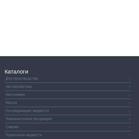
Каталоги
Для производства
›
Автокосметика
›
Автохимия
›
Масла
›
Охлаждающие жидкости
›
Лакокрасочная продукция
›
Смазки
›
Тормозная жидкость
›