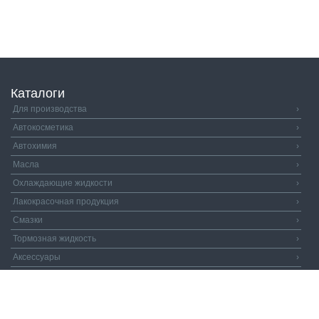
Каталоги
Для производства
›
Автокосметика
›
Автохимия
›
Масла
›
Охлаждающие жидкости
›
Лакокрасочная продукция
›
Смазки
›
Тормозная жидкость
›
Аксессуары
›
Автозапчасти
›
Распродажа
›