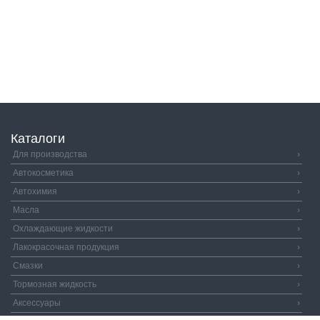
Каталоги
Для производства
›
Автокосметика
›
Автохимия
›
Масла
›
Охлаждающие жидкости
›
Лакокрасочная продукция
›
Смазки
›
Тормозная жидкость
›
Аксессуары
›