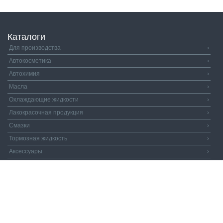
Каталоги
Для производства
›
Автокосметика
›
Автохимия
›
Масла
›
Охлаждающие жидкости
›
Лакокрасочная продукция
›
Смазки
›
Тормозная жидкость
›
Аксессуары
›
Автозапчасти
›
Распродажа
›
Валдай и Компания
© 2026. Все права защищены.
Политика