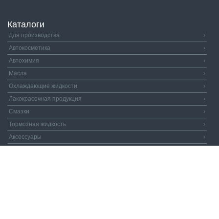
Каталоги
Для производства
›
Автокосметика
›
Автохимия
›
Масла
›
Охлаждающие жидкости
›
Лакокрасочная продукция
›
Смазки
›
Тормозная жидкость
›
Аксессуары
›
Автозапчасти
›
Распродажа
›
Валдай и Компания
© 2026. Все права защищены.
Политика
конфиденциальности.
Пользовательское соглашение.