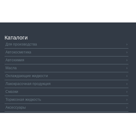
Каталоги
Для производства
›
Автокосметика
›
Автохимия
›
Масла
›
Охлаждающие жидкости
›
Лакокрасочная продукция
›
Смазки
›
Тормозная жидкость
›
Аксессуары
›
Автозапчасти
›
Распродажа
›