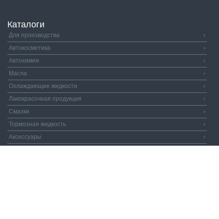
Каталоги
Для производства
›
Автокосметика
›
Автохимия
›
Масла
›
Охлаждающие жидкости
›
Лакокрасочная продукция
›
Смазки
›
Тормозная жидкость
›
Аксессуары
›
Автозапчасти
›
Распродажа
›
Валдай и Компания
© 2026. Все права защищены.
Политика
конфиденциальности.
Пользовательское соглашение.