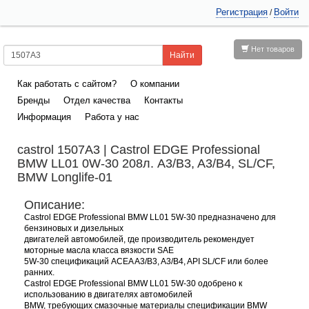
Регистрация
Войти
/
Нет товаров
Как работать с сайтом?
О компании
Бренды
Отдел качества
Контакты
Информация
Работа у нас
castrol 1507A3 | Castrol EDGE Professional
BMW LL01 0W-30 208л. A3/B3, A3/B4, SL/CF,
BMW Longlife-01
Описание:
Castrol EDGE Professional BMW LL01 5W-30 предназначено для
бензиновых и дизельных
двигателей автомобилей, где производитель рекомендует
моторные масла класса вязкости SAE
5W-30 спецификаций ACEA A3/B3, A3/B4, API SL/CF или более
ранних.
Castrol EDGE Professional BMW LL01 5W-30 одобрено к
использованию в двигателях автомобилей
BMW, требующих смазочные материалы спецификации BMW