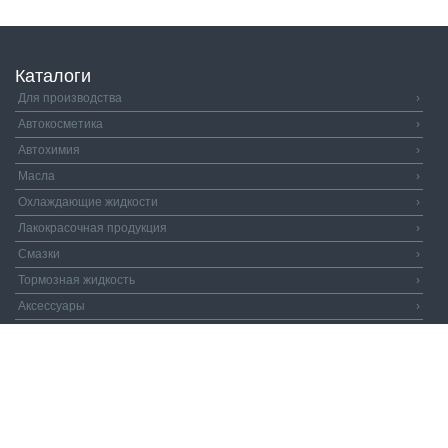
Каталоги
Для производства
›
Автокосметика
›
Автохимия
›
Масла
›
Охлаждающие жидкости
›
Лакокрасочная продукция
›
Смазки
›
Тормозная жидкость
›
Аксессуары
›
Автозапчасти
›
Распродажа
›
Валдай и Компания
© 2026. Все права защищены.
Политика