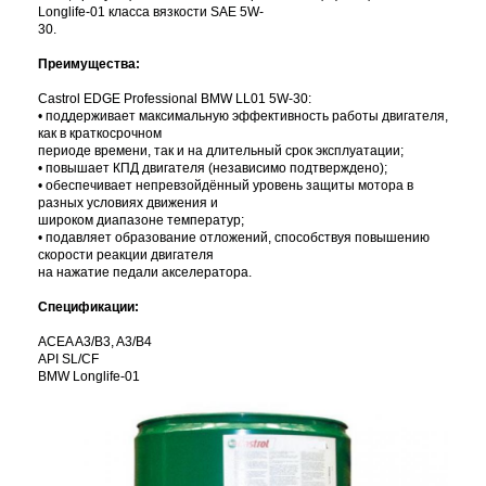
Longlife-01 класса вязкости SAE 5W-
30.
Преимущества:
Castrol EDGE Professional BMW LL01 5W-30:
• поддерживает максимальную эффективность работы двигателя,
как в краткосрочном
периоде времени, так и на длительный срок эксплуатации;
• повышает КПД двигателя (независимо подтверждено);
• обеспечивает непревзойдённый уровень защиты мотора в
разных условиях движения и
широком диапазоне температур;
• подавляет образование отложений, способствуя повышению
скорости реакции двигателя
на нажатие педали акселератора.
Спецификации:
ACEA A3/B3, A3/B4
API SL/CF
BMW Longlife-01