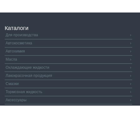
Каталоги
Для производства
›
Автокосметика
›
Автохимия
›
Масла
›
Охлаждающие жидкости
›
Лакокрасочная продукция
›
Смазки
›
Тормозная жидкость
›
Аксессуары
›
Автозапчасти
›
Распродажа
›