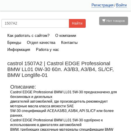
Регистрация
Войти
/
Нет товаров
Как работать с сайтом?
О компании
Бренды
Отдел качества
Контакты
Информация
Работа у нас
castrol 1507A2 | Castrol EDGE Professional
BMW LL01 0W-30 60л. A3/B3, A3/B4, SL/CF,
BMW Longlife-01
Описание:
Castrol EDGE Professional BMW LL01 5W-30 предназначено для
бензиновых и дизельных
двигателей автомобилей, где производитель рекомендует
моторные масла класса вязкости SAE
5W-30 спецификаций ACEA A3/B3, A3/B4, API SL/CF или более
ранних.
Castrol EDGE Professional BMW LL01 5W-30 одобрено к
использованию в двигателях автомобилей
BMW, требующих смазочные материалы спецификации BMW