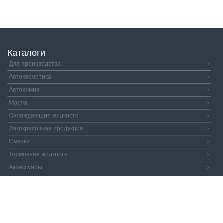
Каталоги
Для производства
›
Автокосметика
›
Автохимия
›
Масла
›
Охлаждающие жидкости
›
Лакокрасочная продукция
›
Смазки
›
Тормозная жидкость
›
Аксессуары
›
Автозапчасти
›
Распродажа
›