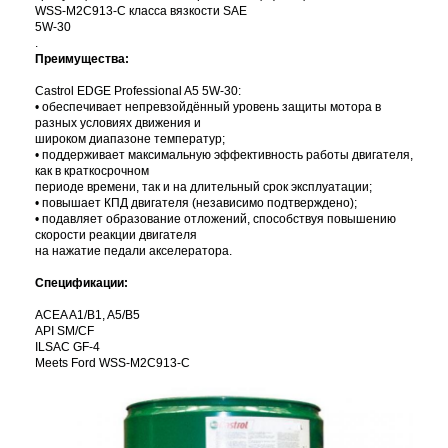
WSS-M2C913-C класса вязкости SAE
5W-30
.
Преимущества:
Castrol EDGE Professional A5 5W-30:
• обеспечивает непревзойдённый уровень защиты мотора в
разных условиях движения и
широком диапазоне температур;
• поддерживает максимальную эффективность работы двигателя,
как в краткосрочном
периоде времени, так и на длительный срок эксплуатации;
• повышает КПД двигателя (независимо подтверждено);
• подавляет образование отложений, способствуя повышению
скорости реакции двигателя
на нажатие педали акселератора.
Спецификации:
ACEA A1/B1, A5/B5
API SM/CF
ILSAC GF-4
Meets Ford WSS-M2C913-C