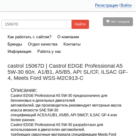
Регистрация
Войти
/
Нет товаров
Как работать с сайтом?
О компании
Бренды
Отдел качества
Контакты
Информация
Работа у нас
castrol 15067D | Castrol EDGE Professional A5
5W-30 60л. A1/B1, A5/B5, API SL/CF, ILSAC GF-
4, Meets Ford WSS-M2C913-C
Описание:
Castrol EDGE Professional A5 5W-30 предназначено для
бензиновых и дизельных двигателей
автомобилей, где производитель рекомендует моторные масла
класса вязкости SAE 5W-30
спецификаций ACEA A1/B1, A5/B5, API SM/CF, ILSAC GF-4 или
более ранних.
Castrol EDGE Professional A5 5W-30 разработано для
использования в двигателях автомобилей,
требующих смазочные материала спецификации Meets Ford