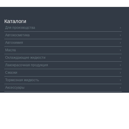
Каталоги
Для производства
›
Автокосметика
›
Автохимия
›
Масла
›
Охлаждающие жидкости
›
Лакокрасочная продукция
›
Смазки
›
Тормозная жидкость
›
Аксессуары
›
Автозапчасти
›
Распродажа
›
Валдай и Компания
© 2026. Все права защищены.
Политика