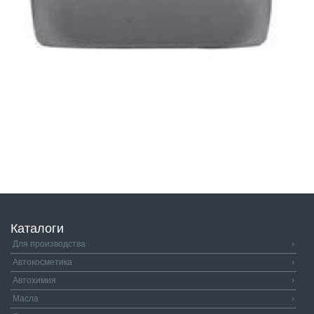
Каталоги
Для производства
›
Автокосметика
›
Автохимия
›
Масла
›