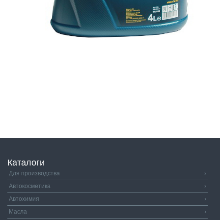
Каталоги
Для производства
›
Автокосметика
›
Автохимия
›
Масла
›