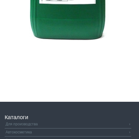
Каталоги
Для производства
›
Автокосметика
›