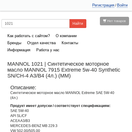
Регистрация
Войти
/
Нет товаров
Как работать с сайтом?
О компании
Бренды
Отдел качества
Контакты
Информация
Работа у нас
MANNOL 1021 | Синтетическое моторное
масло MANNOL 7915 Extreme 5w-40 Synthetic
SN/CH-4 A3/B4 (4л.) (ММ)
Описание:
Синтетическое моторное масло MANNOL Extreme SAE 5W-40
(4л.)
Продукт имеет допуски / соответствует спецификациям:
SAE 5W-40
API SL/CF
ACEA A3/B3
MERCEDES-BENZ MB 229.3
VW 502.00/505.00