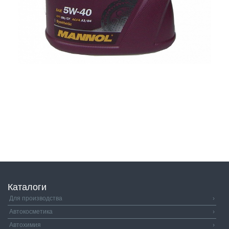
Каталоги
Для производства
›
Автокосметика
›
Автохимия
›