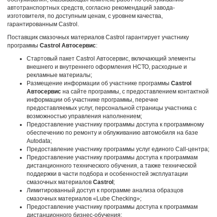
автотранспортных средств, согласно рекомендаций завода-
изготовителя, по доступным ценам, с уровнем качества,
гарантированным Castrol.
Поставщик смазочных материалов Castrol гарантирует участнику
программы
Castrol Автосервис
:
Стартовый пакет Castrol Автосервис, включающий элементы
внешнего и внутреннего оформления НСТО, расходные и
рекламные материалы;
Размещение информации об участнике программы
Castrol
Автосервис
на сайте программы, с предоставлением контактной
информации об участнике программы, перечне
предоставляемых услуг, персональной страницы участника с
возможностью управления наполнением;
Предоставление участнику программы доступа к программному
обеспечению по ремонту и облуживанию автомобиля на базе
Autodata;
Предоставление участнику программы услуг единого Call-центра;
Предоставление участнику программы доступа к программам
дистанционного технического обучения, а также технической
поддержки в части подбора и особенностей эксплуатации
смазочных материалов
Castrol
;
Лимитированный доступ к программе анализа образцов
смазочных материалов «Lube Checking»;
Предоставление участнику программы доступа к программам
дистанционного бизнес-обучения;