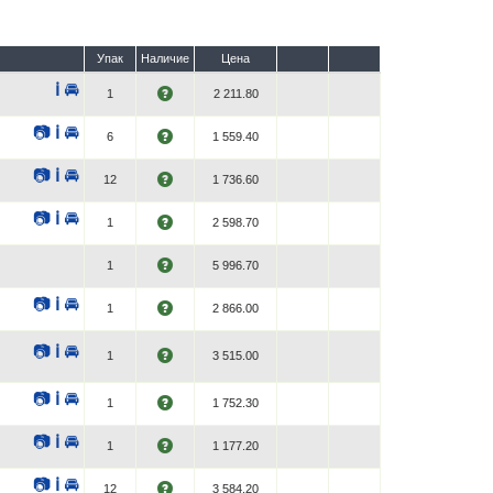
Упак
Наличие
Цена
ℹ
🚘
1
2 211.80
📷
ℹ
🚘
6
1 559.40
📷
ℹ
🚘
12
1 736.60
📷
ℹ
🚘
1
2 598.70
1
5 996.70
📷
ℹ
🚘
1
2 866.00
📷
ℹ
🚘
1
3 515.00
📷
ℹ
🚘
1
1 752.30
📷
ℹ
🚘
1
1 177.20
📷
ℹ
🚘
12
3 584.20