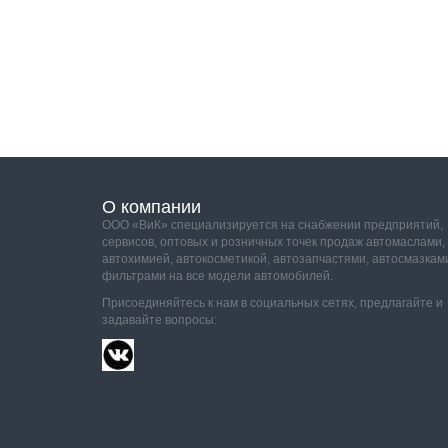
О компании
ООО «ВиК» специализируется на снабжении предприятий,
сервисов, оптовых и розничных точек продаж автомаслами,
автохимией, автокосметикой, автозапчастями, автосмазкам
фильтрами на все модели автомобилей.
Присоединяйтесь к нам в социальных сетях, предлагайте и
задавайте вопросы: