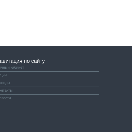
авигация по сайту
ичный кабинет
кции
ренды
онтакты
овости