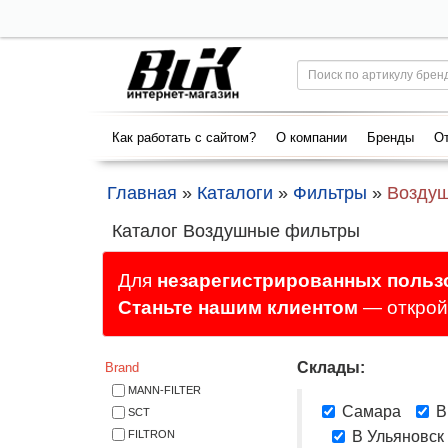
Как работать с сайтом?
О компании
Бренды
От
Главная
»
Каталоги
»
Фильтры
»
Возду
Каталог Воздушные фильтры
Для
незарегистрированных польз
Станьте нашим клиентом
— откройт
Склады:
Brand
MANN-FILTER
Самара
В
SCT
FILTRON
В Ульяновск