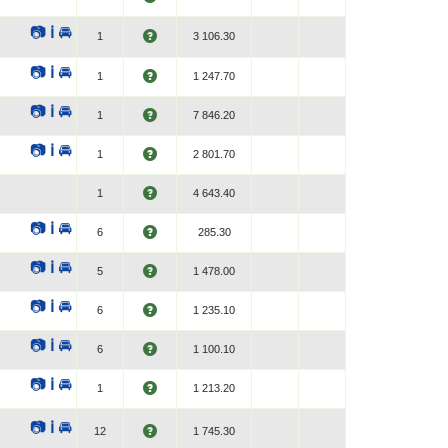
📷
ℹ
🚘
1
3 106.30
📷
ℹ
🚘
1
1 247.70
📷
ℹ
🚘
1
7 846.20
📷
ℹ
🚘
1
2 801.70
1
4 643.40
📷
ℹ
🚘
6
285.30
📷
ℹ
🚘
5
1 478.00
📷
ℹ
🚘
6
1 235.10
📷
ℹ
🚘
6
1 100.10
📷
ℹ
🚘
1
1 213.20
📷
ℹ
🚘
12
1 745.30