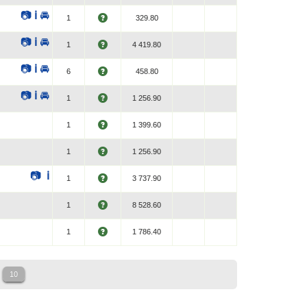
📷
ℹ
🚘
1
329.80
📷
ℹ
🚘
1
4 419.80
📷
ℹ
🚘
6
458.80
📷
ℹ
🚘
1
1 256.90
1
1 399.60
1
1 256.90
📷
ℹ
1
3 737.90
1
8 528.60
1
1 786.40
10