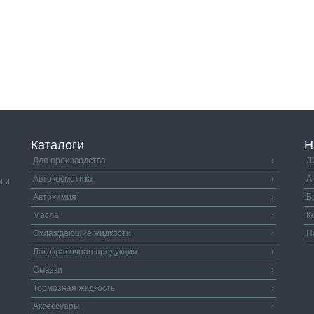
Каталоги
Н
Для производства
›
Л
Автокосметика
›
А
и и
Автохимия
›
Б
Масла
›
К
Охлаждающие жидкости
›
Н
Лакокрасочная продукция
›
Смазки
›
Тормозная жидкость
›
Аксессуары
›