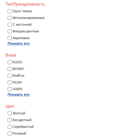
Тип/Принадлежность
Грунт-эмаль
Металлизированные
С кисточкой
Флоуресцентные
Акриловые
Показать все
Brand
KUDO
BOSNY
RedFox
RUSH
VIXEN
Показать все
Цвет
Желтый
Бесцветный
Серебристый
Розовый