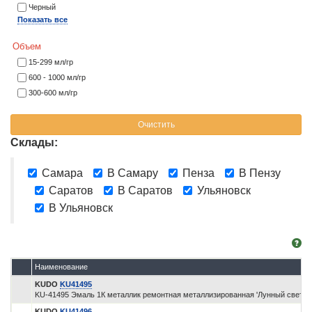
Черный
Показать все
Объем
15-299 мл/гр
600 - 1000 мл/гр
300-600 мл/гр
Очистить
Склады:
Самара
В Самару
Пенза
В Пензу
Саратов
В Саратов
Ульяновск
В Ульяновск
Наименование
KUDO
KU41495
KU-41495 Эмаль 1К металлик ремонтная металлизированная 'Лунный свет 49
KUDO
KU41496