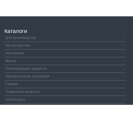
Каталоги
Для производства
›
Автокосметика
›
Автохимия
›
Масла
›
Охлаждающие жидкости
›
Лакокрасочная продукция
›
Смазки
›
Тормозная жидкость
›
Аксессуары
›
Автозапчасти
›
Распродажа
›