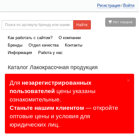
Регистрация
Войти
/
Нет товаров
Как работать с сайтом?
О компании
Бренды
Отдел качества
Контакты
Информация
Работа у нас
Каталог Лакокрасочная продукция
×
Для
незарегистрированных
пользователей
цены указаны
ознакомительные.
Станьте нашим клиентом
— откройте
оптовые цены и условия для
юридических лиц.