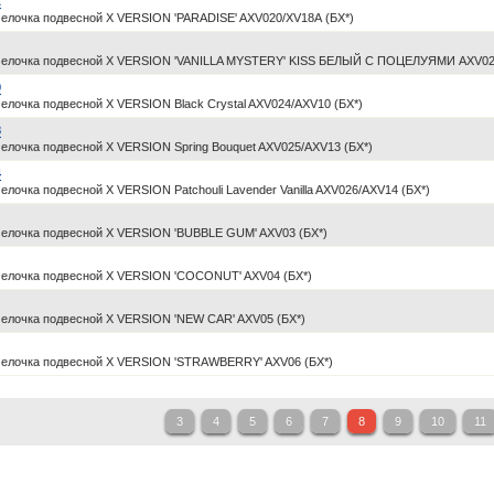
А
елочка подвесной X VERSION 'PARADISE' AXV020/XV18А (БХ*)
елочка подвесной X VERSION 'VANILLA MYSTERY' KISS БЕЛЫЙ С ПОЦЕЛУЯМИ AXV022
0
лочка подвесной X VERSION Black Crystal AXV024/AXV10 (БХ*)
3
лочка подвесной X VERSION Spring Bouquet AXV025/AXV13 (БХ*)
4
лочка подвесной X VERSION Patchouli Lavender Vanilla AXV026/AXV14 (БХ*)
елочка подвесной X VERSION 'BUBBLE GUM' AXV03 (БХ*)
елочка подвесной X VERSION 'COCONUT' AXV04 (БХ*)
елочка подвесной X VERSION 'NEW CAR' AXV05 (БХ*)
елочка подвесной X VERSION 'STRAWBERRY' AXV06 (БХ*)
3
4
5
6
7
8
9
10
11