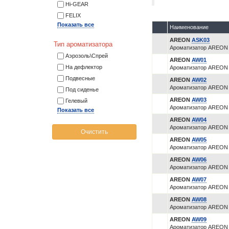
Hi-GEAR
FELIX
Показать все
Наименование
AREON
ASK03
Тип ароматизатора
Ароматизатор AREON е
Аэрозоль\Спрей
AREON
AW01
На дефлектор
Ароматизатор AREON 
Подвесные
AREON
AW02
Ароматизатор AREON 
Под сиденье
AREON
AW03
Гелевый
Ароматизатор AREON е
Показать все
AREON
AW04
Ароматизатор AREON
Очистить
AREON
AW05
Ароматизатор AREON 
AREON
AW06
Ароматизатор AREON 
AREON
AW07
Ароматизатор AREON 
AREON
AW08
Ароматизатор AREON 
AREON
AW09
Ароматизатор AREON 