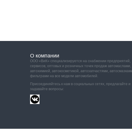
О компании
ООО «ВиК» специализируется на снабжении предприятий,
сервисов, оптовых и розничных точек продаж автомаслами,
автохимией, автокосметикой, автозапчастями, автосмазкам
фильтрами на все модели автомобилей.
Присоединяйтесь к нам в социальных сетях, предлагайте и
задавайте вопросы: