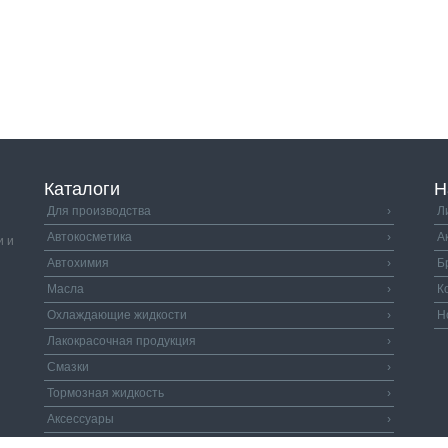
Каталоги
Н
Для производства
›
Л
Автокосметика
›
А
и и
Автохимия
›
Б
Масла
›
К
Охлаждающие жидкости
›
Н
Лакокрасочная продукция
›
Смазки
›
Тормозная жидкость
›
Аксессуары
›
Автозапчасти
›