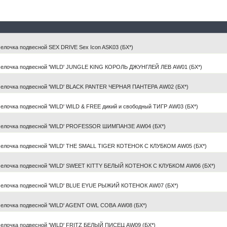
лочка подвесной SEX DRIVE Sex Icon ASK03 (БХ*)
елочка подвесной 'WILD' JUNGLE KING КОРОЛЬ ДЖУНГЛЕЙ ЛЕВ AW01 (БХ*)
елочка подвесной 'WILD' BLACK PANTER ЧЕРНАЯ ПАНТЕРА AW02 (БХ*)
лочка подвесной 'WILD' WILD & FREE дикий и свободный ТИГР AW03 (БХ*)
 елочка подвесной 'WILD' PROFESSOR ШИМПАНЗЕ AW04 (БХ*)
елочка подвесной 'WILD' THE SMALL TIGER КОТЕНОК С КЛУБКОМ AW05 (БХ*)
елочка подвесной 'WILD' SWEET KITTY БЕЛЫЙ КОТЕНОК С КЛУБКОМ AW06 (БХ*)
елочка подвесной 'WILD' BLUE EYUE РЫЖИЙ КОТЕНОК AW07 (БХ*)
елочка подвесной 'WILD' AGENT OWL СОВА AW08 (БХ*)
елочка подвесной 'WILD' FRITZ БЕЛЫЙ ПИСЕЦ AW09 (БХ*)