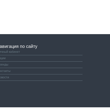
авигация по сайту
ичный кабинет
кции
ренды
онтакты
овости