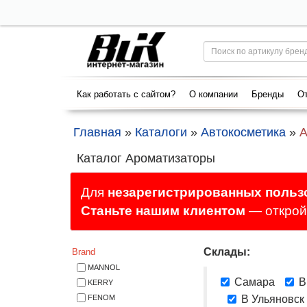
Как работать с сайтом?
О компании
Бренды
От
Главная
»
Каталоги
»
Автокосметика
»
А
Каталог Ароматизаторы
Для
незарегистрированных польз
Станьте нашим клиентом
— откройт
Склады:
Brand
MANNOL
Самара
В
KERRY
FENOM
В Ульяновск