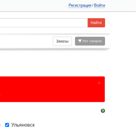
Регистрация
Войти
/
Заказы
Нет товаров
×
.
в
Ульяновск