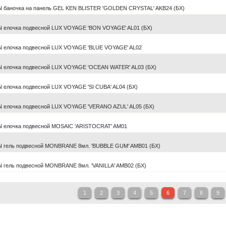
 баночка на панель GEL KEN BLISTER 'GOLDEN CRYSTAL' AKB24 (БХ)
 елочка подвесной LUX VOYAGE 'BON VOYAGE' AL01 (БХ)
 елочка подвесной LUX VOYAGE 'BLUE VOYAGE' AL02
 елочка подвесной LUX VOYAGE 'OCEAN WATER' AL03 (БХ)
 елочка подвесной LUX VOYAGE 'SI CUBA' AL04 (БХ)
 елочка подвесной LUX VOYAGE 'VERANO AZUL' AL05 (БХ)
 елочка подвесной MOSAIC 'ARISTOCRAT' AM01
 гель подвесной MONBRANE 8мл. 'BUBBLE GUM' AMB01 (БХ)
 гель подвесной MONBRANE 8мл. 'VANILLA' AMB02 (БХ)
1
2
3
4
5
6
7
8
9