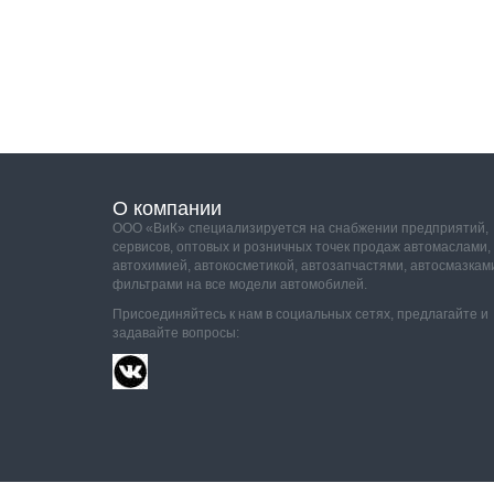
О компании
ООО «ВиК» специализируется на снабжении предприятий,
сервисов, оптовых и розничных точек продаж автомаслами,
автохимией, автокосметикой, автозапчастями, автосмазкам
фильтрами на все модели автомобилей.
Присоединяйтесь к нам в социальных сетях, предлагайте и
задавайте вопросы: