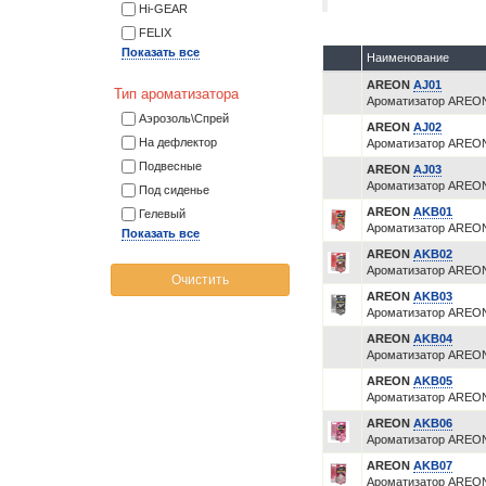
Hi-GEAR
FELIX
Показать все
Наименование
AREON
AJ01
Тип ароматизатора
Ароматизатор AREON
Аэрозоль\Спрей
AREON
AJ02
На дефлектор
Ароматизатор AREO
Подвесные
AREON
AJ03
Ароматизатор AREO
Под сиденье
AREON
AKB01
Гелевый
Ароматизатор AREON
Показать все
AREON
AKB02
Ароматизатор AREON
Очистить
AREON
AKB03
Ароматизатор AREON
AREON
AKB04
Ароматизатор AREON
AREON
AKB05
Ароматизатор AREON
AREON
AKB06
Ароматизатор AREON
AREON
AKB07
Ароматизатор AREON