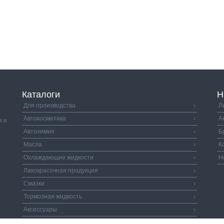
Каталоги
Н
Для производства
›
Л
Автокосметика
›
А
и и
Автохимия
›
Б
Масла
›
К
Охлаждающие жидкости
›
Н
Лакокрасочная продукция
›
Смазки
›
Тормозная жидкость
›
Аксессуары
›
Автозапчасти
›