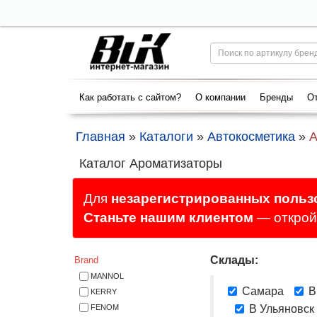
Как работать с сайтом?
О компании
Бренды
От
Главная
»
Каталоги
»
Автокосметика
»
А
Каталог Ароматизаторы
Для
незарегистрированных польз
Станьте нашим клиентом
— откройт
Склады:
Brand
MANNOL
Самара
В
KERRY
FENOM
В Ульяновск