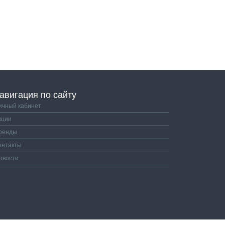
авигация по сайту
ичный кабинет
кции
ренды
онтакты
овости