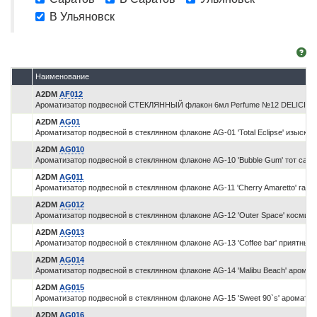
В Ульяновск
Наименование
A2DM
AF012
Ароматизатор подвесной СТЕКЛЯННЫЙ флакон 6мл Perfume №12 DELICIO
A2DM
AG01
Ароматизатор подвесной в стеклянном флаконе AG-01 'Total Eclipse' изыск
A2DM
AG010
Ароматизатор подвесной в стеклянном флаконе AG-10 'Bubble Gum' тот сам
A2DM
AG011
Ароматизатор подвесной в стеклянном флаконе AG-11 'Cherry Amaretto' гар
A2DM
AG012
Ароматизатор подвесной в стеклянном флаконе AG-12 'Outer Space' космич
A2DM
AG013
Ароматизатор подвесной в стеклянном флаконе AG-13 'Coffee bar' приятный
A2DM
AG014
Ароматизатор подвесной в стеклянном флаконе AG-14 'Malibu Beach' арома
A2DM
AG015
Ароматизатор подвесной в стеклянном флаконе AG-15 'Sweet 90`s' аромат 
A2DM
AG016