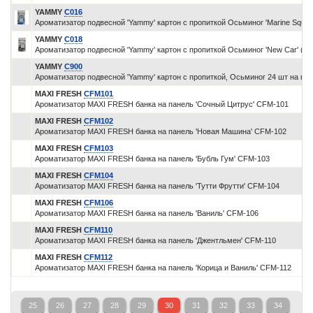
YAMMY
C016
Ароматизатор подвесной 'Yammy' картон с пропиткой Осьминог 'Marine Squash
YAMMY
C018
Ароматизатор подвесной 'Yammy' картон с пропиткой Осьминог 'New Car' (1/
YAMMY
C900
Ароматизатор подвесной 'Yammy' картон с пропиткой, Осьминог 24 шт н
MAXI FRESH
CFM101
Ароматизатор MAXI FRESH банка на панель 'Сочный Цитрус' CFM-101
MAXI FRESH
CFM102
Ароматизатор MAXI FRESH банка на панель 'Новая Машина' CFM-102
MAXI FRESH
CFM103
Ароматизатор MAXI FRESH банка на панель 'Бубль Гум' CFM-103
MAXI FRESH
CFM104
Ароматизатор MAXI FRESH банка на панель 'Тутти Фрутти' CFM-104
MAXI FRESH
CFM106
Ароматизатор MAXI FRESH банка на панель 'Ваниль' CFM-106
MAXI FRESH
CFM110
Ароматизатор MAXI FRESH банка на панель 'Джентльмен' CFM-110
MAXI FRESH
CFM112
Ароматизатор MAXI FRESH банка на панель 'Корица и Ваниль' CFM-112
25
26
27
28
29
30
31
32
33
34