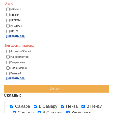
Brand
MANNOL
KERRY
FENOM
Hi-GEAR
FELIX
Показать все
Тип ароматизатора
Аэрозоль\Спрей
На дефлектор
Подвесные
Под сиденье
Гелевый
Показать все
Очистить
Склады:
Самара
В Самару
Пенза
В Пензу
Саратов
В Саратов
Ульяновск