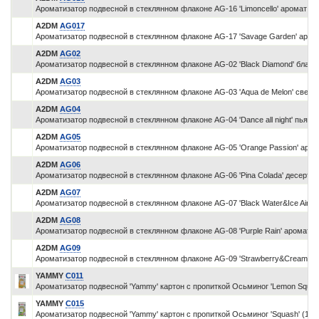
Ароматизатор подвесной в стеклянном флаконе AG-16 'Limoncello' аромат л
A2DM
AG017
Ароматизатор подвесной в стеклянном флаконе AG-17 'Savage Garden' аром
A2DM
AG02
Ароматизатор подвесной в стеклянном флаконе AG-02 'Black Diamond' бла
A2DM
AG03
Ароматизатор подвесной в стеклянном флаконе AG-03 'Aqua de Melon' свежи
A2DM
AG04
Ароматизатор подвесной в стеклянном флаконе AG-04 'Dance all night' пьян
A2DM
AG05
Ароматизатор подвесной в стеклянном флаконе AG-05 'Orange Passion' ар
A2DM
AG06
Ароматизатор подвесной в стеклянном флаконе AG-06 'Pina Colada' десертн
A2DM
AG07
Ароматизатор подвесной в стеклянном флаконе AG-07 'Black Water&Ice Air'
A2DM
AG08
Ароматизатор подвесной в стеклянном флаконе AG-08 'Purple Rain' аромат с
A2DM
AG09
Ароматизатор подвесной в стеклянном флаконе AG-09 'Strawberry&Cream' т
YAMMY
C011
Ароматизатор подвесной 'Yammy' картон с пропиткой Осьминог 'Lemon Squash
YAMMY
C015
Ароматизатор подвесной 'Yammy' картон с пропиткой Осьминог 'Squash' (1/2