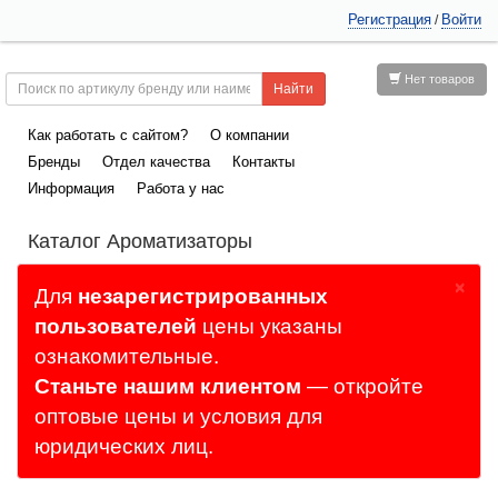
Регистрация
Войти
/
Нет товаров
Как работать с сайтом?
О компании
Бренды
Отдел качества
Контакты
Информация
Работа у нас
Каталог Ароматизаторы
×
Для
незарегистрированных
пользователей
цены указаны
ознакомительные.
Станьте нашим клиентом
— откройте
оптовые цены и условия для
юридических лиц.