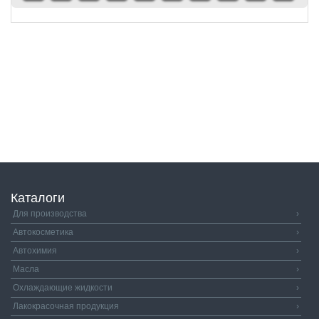
Каталоги
Для производства
›
Автокосметика
›
Автохимия
›
Масла
›
Охлаждающие жидкости
›
Лакокрасочная продукция
›