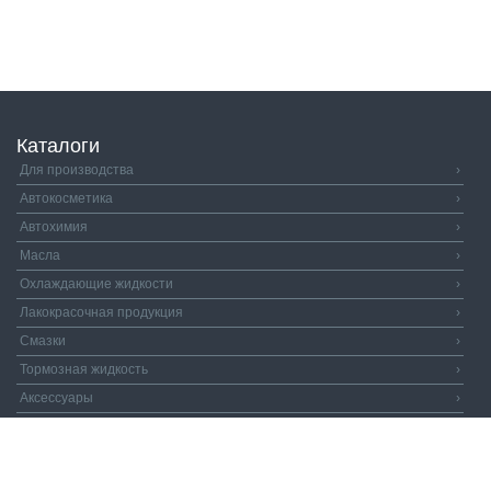
Каталоги
Для производства
›
Автокосметика
›
Автохимия
›
Масла
›
Охлаждающие жидкости
›
Лакокрасочная продукция
›
Смазки
›
Тормозная жидкость
›
Аксессуары
›
Автозапчасти
›
Распродажа
›