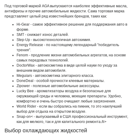
Под торговой маркой AGA выпускаются наиболее эффективные масла,
антифризы и прочие автомобильные жидкости. Сама торговая марка
представляет целый ряд известнейших брендов, таких как:
Hi-Gear - самое эффективное решение для поддержания авто в
форме.
SMT - снижает износ деталей.
Step-Up - высокотехнологичная автохимия.
Energy Release - по настоящему легендарный "победитель
трения".
Fenom - продление жизни автомобильных агрегатов, на основе
самых передовых технологий.
DoctorWax - автокосметика в виде целой науки по уходу за
внешним видом автомобиля.
Meguiars - автокосметика элитарного класса.
DoneDeal - особой прочности клеевые материалы.
Zipower - полезные автомобильные аксессуары.
Lucky Bee - ароматизаторы воздуха и безопасные для
окружающей среды и человека, моющие препараты. Удобно,
комфортно и очень быстро очищают любые загрязнения.
World Rider - если вы собрались на пикник, то это наилучший
выбор для отдыха на открытом воздухе.
Snap-on< - выпускаемый в США профессиональный инструмент,
как для мелкого, так и для капитального ремонта./li>
Выбор охлаждающих жидкостей