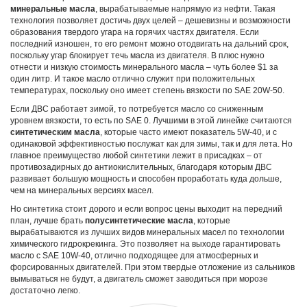
минеральные масла
, вырабатываемые напрямую из нефти. Такая
технология позволяет достичь двух целей – дешевизны и возможности
образования твердого угара на горячих частях двигателя. Если
последний изношен, то его ремонт можно отодвигать на дальний срок,
поскольку угар блокирует течь масла из двигателя. В плюс нужно
отнести и низкую стоимость минерального масла – чуть более $1 за
один литр. И такое масло отлично служит при положительных
температурах, поскольку оно имеет степень вязкости по SAE 20W-50.
Если ДВС работает зимой, то потребуется масло со сниженным
уровнем вязкости, то есть по SAE 0. Лучшими в этой линейке считаются
синтетическим масла
, которые часто имеют показатель 5W-40, и с
одинаковой эффективностью послужат как для зимы, так и для лета. Но
главное преимущество любой синтетики лежит в присадках – от
противозадирных до антиокислительных, благодаря которым ДВС
развивает большую мощность и способен проработать куда дольше,
чем на минеральных версиях масел.
Но синтетика стоит дорого и если вопрос цены выходит на передний
план, лучше брать
полусинтетические масла
, которые
вырабатываются из лучших видов минеральных масел по технологии
химического гидрокрекинга. Это позволяет на выходе гарантировать
масло с SAE 10W-40, отлично подходящее для атмосферных и
форсированных двигателей. При этом твердые отложение из сальников
вымываться не будут, а двигатель сможет заводиться при морозе
достаточно легко.