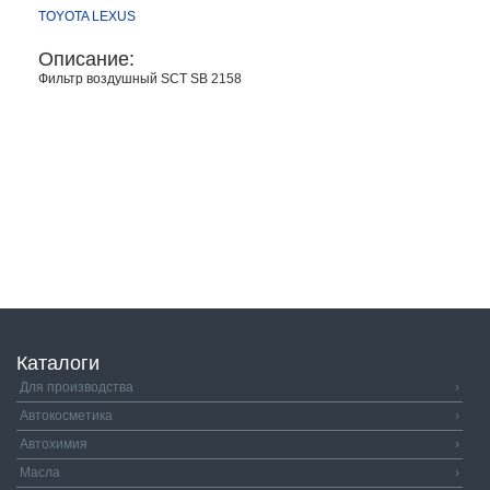
TOYOTA
LEXUS
Описание:
Фильтр воздушный SCT SB 2158
Каталоги
Для производства
›
Автокосметика
›
Автохимия
›
Масла
›