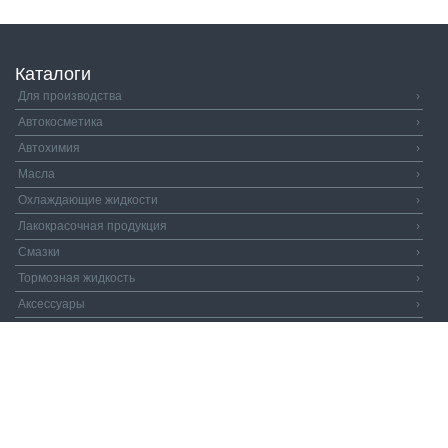
Каталоги
Для производства
›
Автокосметика
›
Автохимия
›
Масла
›
Охлаждающие жидкости
›
Лакокрасочная продукция
›
Смазки
›
Тормозная жидкость
›
Аксессуары
›
Автозапчасти
›
Распродажа
›
Валдай и Компания
© 2026. Все права защищены.
Политика