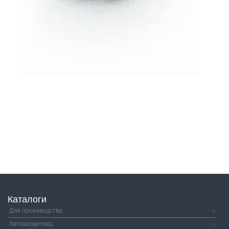
Каталоги
Для производства
›
Автокосметика
›