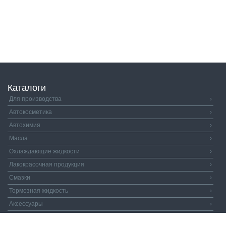
Каталоги
Для производства
›
Автокосметика
›
Автохимия
›
Масла
›
Охлаждающие жидкости
›
Лакокрасочная продукция
›
Смазки
›
Тормозная жидкость
›
Аксессуары
›
Автозапчасти
›