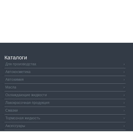
Каталоги
Для производства
›
Автокосметика
›
Автохимия
›
Масла
›
Охлаждающие жидкости
›
Лакокрасочная продукция
›
Смазки
›
Тормозная жидкость
›
Аксессуары
›